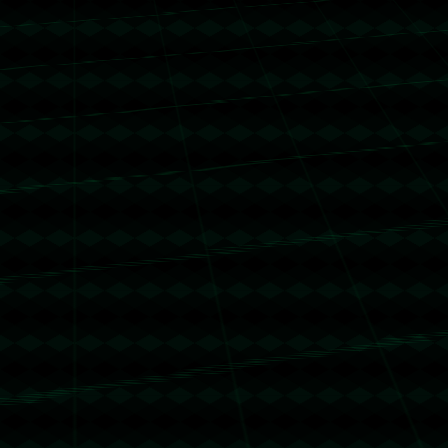
戏体验，确保每位玩家都能享受乐趣与挑战。