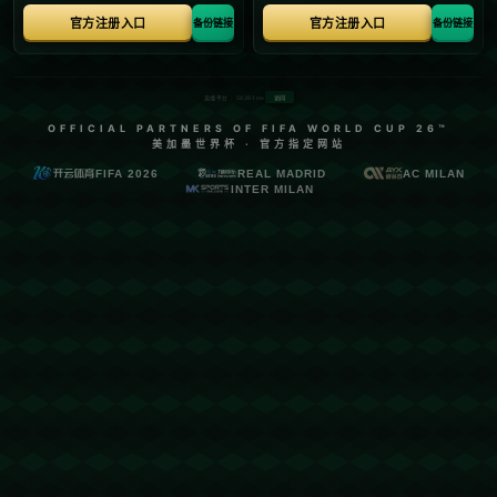
C7娱乐
c7c7.app专注c7c7app，为用户提供专业可靠的体验。
浏览项目