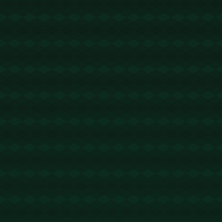
感受赛场激情
C7娱乐平台以其卓越的稳定性、安全性以及丰富多样的游戏内容，
赢得了广大用户的信赖。我们不断优化用户体验，确保您能在这里
享受到无与伦比的体育娱乐盛宴。
立即下载
掌握比赛动态