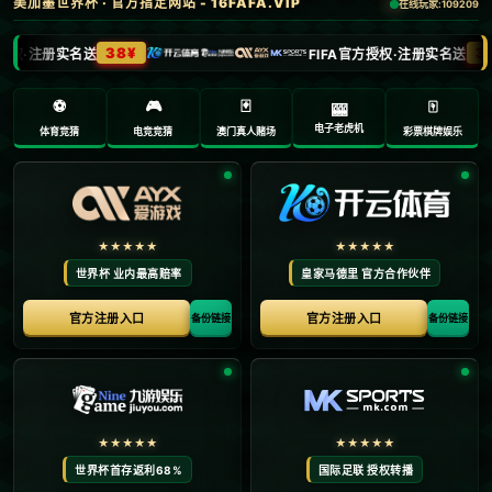
0:0
厄瓜多尔杯
00:00
耶霍
SC
马格达莱
圣达菲独立
0:0
哥伦比亚杯
08:00
纳联盟
蒙得维的
佩纳罗尔
4:1
乌拉圭足球甲级联赛
07:00
亚流浪者
格雷米奥
1:1
米拉索尔
巴西杯
06:30
拉瓜伊拉体
1:2
大都会
委内瑞拉足球甲级联赛
06:30
育
数据快照 · 截至 2026-08-06 08:07（北京时间）· 实时数据在页面加载后自动刷新
C7娱乐
赛事直播