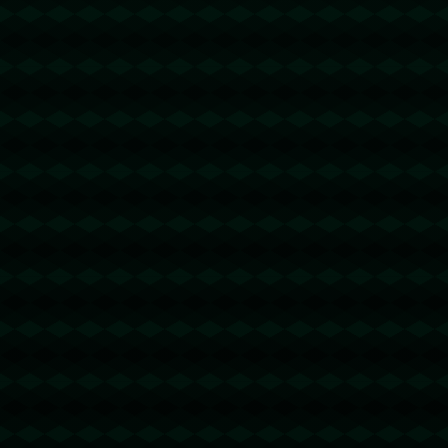
c7c7.app专注c7c7app，为用户提
供专业可靠的体验。
培训师