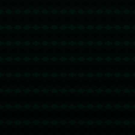
赛事精选
精彩瞬间集锦
围绕c7c7app登录入口，
c7c7.app持续打磨更优质的服
务。
精彩赛事，尽在掌握。
了解更多