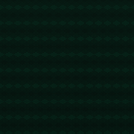
精选c7娱乐官网内容，
c7c7.app与你一同发现更多精
彩。
苹果用户便捷下载入口。
阅读更多