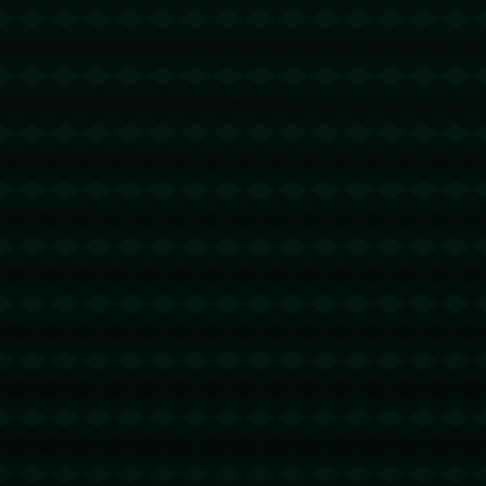
为您呈现 极致体育体验