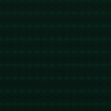
阅读更多
c7c7.app围绕c7娱乐不断创
新，回应用户的真实需求。
安卓用户专属下载通道。
阅读更多