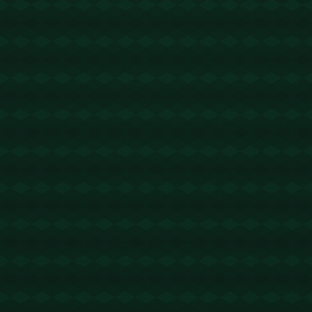
C7娱乐官网致力于打造一个安全、稳定、精彩的在线娱乐平台，为
全球用户提供卓越的游戏体验。我们专注于用户体验，提供专业、
及时的客户服务。
立即下载
见证冠军诞生
C7娱乐科技有限公司，自2018年成立以来，始终秉持着为用户提供